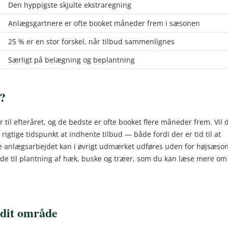
Den hyppigste skjulte ekstraregning
Anlægsgartnere er ofte booket måneder frem i sæsonen
25 % er en stor forskel, når tilbud sammenlignes
Særligt på belægning og beplantning
e?
r til efteråret, og de bedste er ofte booket flere måneder frem. Vil 
 rigtige tidspunkt at indhente tilbud — både fordi der er tid til at
elve anlægsarbejdet kan i øvrigt udmærket udføres uden for højsæso
nde til plantning af hæk, buske og træer, som du kan læse mere om 
 dit område