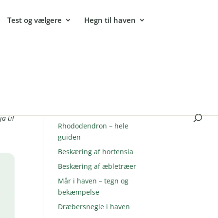
Test og vælgere
Hegn til haven
Populære guides
Sommerfuglebusk –
hvad
plantning og pasning
a til
Rhododendron – hele
guiden
Beskæring af hortensia
Beskæring af æbletræer
Mår i haven – tegn og
bekæmpelse
Dræbersnegle i haven