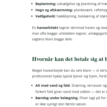
Beplantning:
udvælgelse og plantning af træe
Hegn og afskærmning:
plankeværk, rafteheg
Vedligehold:
hækklipning, beskæring af stø
En
havearkitekt
tegner derimod haven og laver
man ofte begge: arkitekten tegner, anlægsgar
sagtens klare begge dele.
Hvornår kan det betale sig at
Meget havearbejde kan du selv klare — vi skri
professionel hjælp typisk tjener sig hjem, fordi 
Alt med vand og fald.
Dræning, terrasser og 
forkert fald giver vand mod soklen — det er e
Bærelag under belægning.
Fliser lagt på fo
er ikke synligt den første sæson.