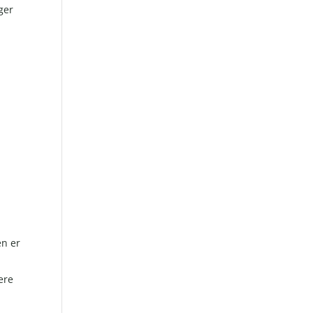
ger
en er
ere