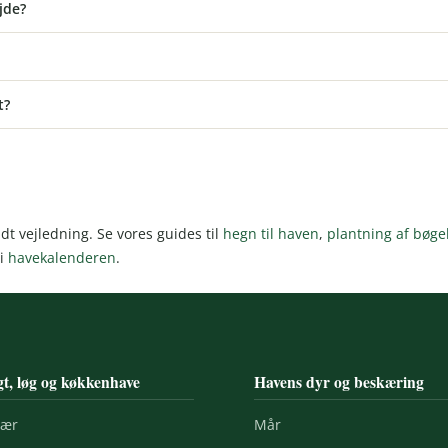
jde?
t?
dt vejledning. Se vores guides til
hegn til haven
,
plantning af bøg
 i
havekalenderen
.
t, løg og køkkenhave
Havens dyr og beskæring
bær
Mår