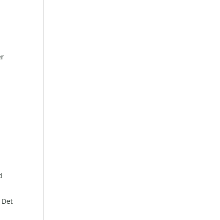
er
d
. Det