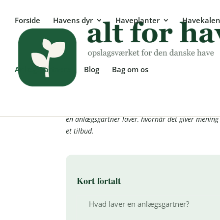
Forside
Havens dyr
Haveplanter
Havekalen
Anlægsgartnere
Blog
Bag om os
Anlægsgartner – sådan 
En anlægsgartner kan det, de fleste af os ikke kan
en anlægsgartner laver, hvornår det giver mening 
et tilbud.
Kort fortalt
Hvad laver en anlægsgartner?