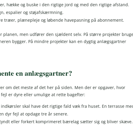
r, hække og buske i den rigtige jord og med den rigtige afstand.
n, espalier og støjafskærmning.
rre træer, plænepleje og løbende havepasning på abonnement.
 planen, men udfører den sjældent selv. På større projekter brug
tneren bygger. På mindre projekter kan en dygtig anlægsgartner
 hente en anlægsgartner?
ver om det meste af det her på siden. Men der er opgaver, hvor
fejl er dyre eller umulige at rette bagefter:
indkørsler skal have det rigtige fald væk fra huset. En terrasse me
n dyr fejl at opdage tre år senere.
r tyndt eller forkert komprimeret bærelag sætter sig og bliver skæve