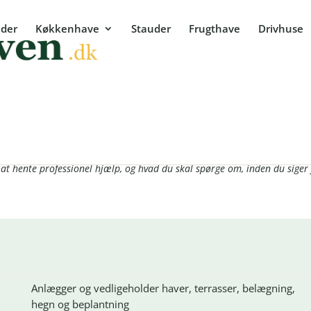
der
Køkkenhave
Stauder
Frugthave
Drivhuse
vælger du den rigtige
: bygge en have, der stadig fungerer om ti år. Her får du overblik over, 
at hente professionel hjælp, og hvad du skal spørge om, inden du siger j
Anlægger og vedligeholder haver, terrasser, belægning,
hegn og beplantning