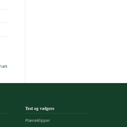
ehæk
Test og vælgere
Plæneklipper