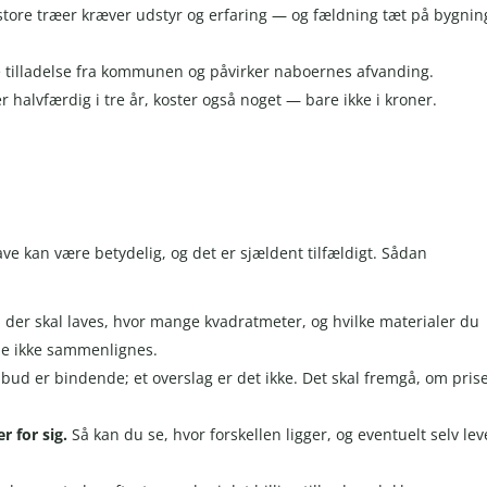
store træer kræver udstyr og erfaring — og fældning tæt på bygnin
e tilladelse fra kommunen og påvirker naboernes afvanding.
r halvfærdig i tre år, koster også noget — bare ikke i kroner.
e kan være betydelig, og det er sjældent tilfældigt. Sådan
 der skal laves, hvor mange kvadratmeter, og hvilke materialer du
ene ikke sammenlignes.
ilbud er bindende; et overslag er det ikke. Det skal fremgå, om pris
r for sig.
Så kan du se, hvor forskellen ligger, og eventuelt selv lev