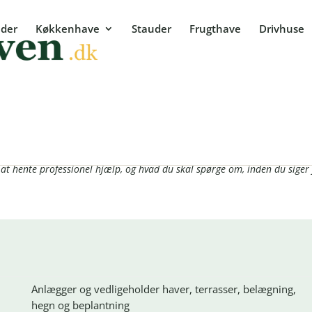
der
Køkkenhave
Stauder
Frugthave
Drivhuse
vælger du den rigtige
: bygge en have, der stadig fungerer om ti år. Her får du overblik over, 
at hente professionel hjælp, og hvad du skal spørge om, inden du siger j
Anlægger og vedligeholder haver, terrasser, belægning,
hegn og beplantning