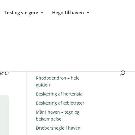
Test og vælgere
Hegn til haven
Populære guides
Sommerfuglebusk –
hvad
plantning og pasning
a til
Rhododendron – hele
guiden
Beskæring af hortensia
Beskæring af æbletræer
Mår i haven – tegn og
bekæmpelse
Dræbersnegle i haven