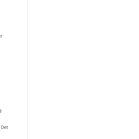
er
d
. Det