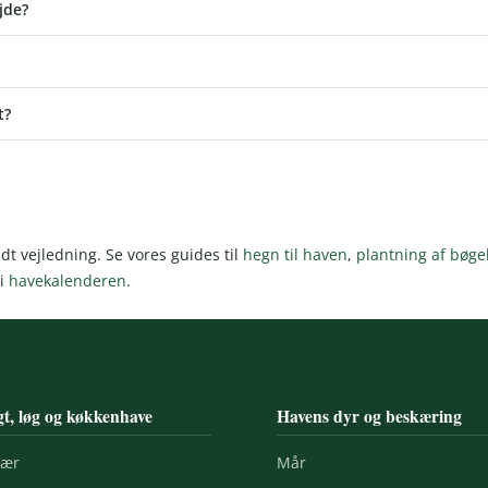
jde?
t?
dt vejledning. Se vores guides til
hegn til haven
,
plantning af bøg
 i
havekalenderen
.
t, løg og køkkenhave
Havens dyr og beskæring
bær
Mår