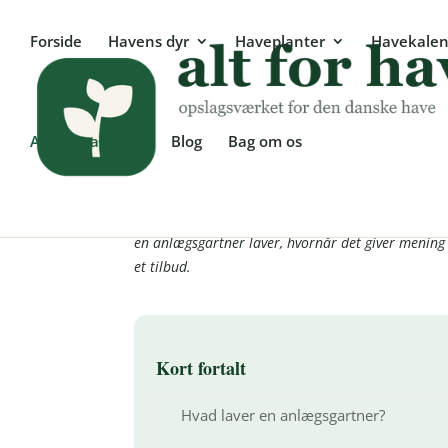
Forside
Havens dyr
Haveplanter
Havekalen
Anlægsgartnere
Blog
Bag om os
Anlægsgartner – sådan 
En anlægsgartner kan det, de fleste af os ikke kan
en anlægsgartner laver, hvornår det giver mening 
et tilbud.
Kort fortalt
Hvad laver en anlægsgartner?