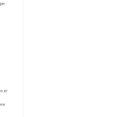
ger
en er
ere