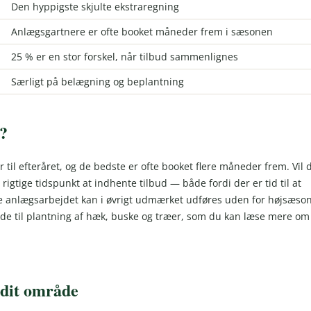
Den hyppigste skjulte ekstraregning
Anlægsgartnere er ofte booket måneder frem i sæsonen
25 % er en stor forskel, når tilbud sammenlignes
Særligt på belægning og beplantning
e?
r til efteråret, og de bedste er ofte booket flere måneder frem. Vil 
 rigtige tidspunkt at indhente tilbud — både fordi der er tid til at
elve anlægsarbejdet kan i øvrigt udmærket udføres uden for højsæso
nde til plantning af hæk, buske og træer, som du kan læse mere om 
 dit område