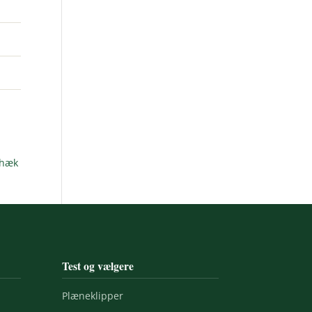
ehæk
Test og vælgere
Plæneklipper