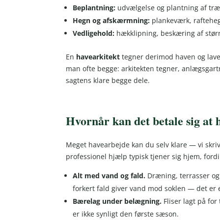
Beplantning:
udvælgelse og plantning af træe
Hegn og afskærmning:
plankeværk, rafteheg
Vedligehold:
hækklipning, beskæring af stø
En
havearkitekt
tegner derimod haven og laver
man ofte begge: arkitekten tegner, anlægsgar
sagtens klare begge dele.
Hvornår kan det betale sig at
Meget havearbejde kan du selv klare — vi skri
professionel hjælp typisk tjener sig hjem, fordi 
Alt med vand og fald.
Dræning, terrasser og 
forkert fald giver vand mod soklen — det er e
Bærelag under belægning.
Fliser lagt på fo
er ikke synligt den første sæson.