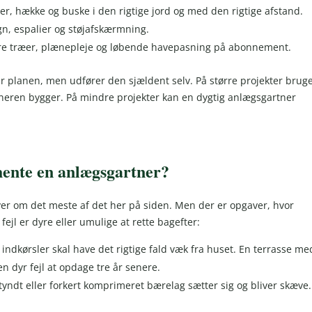
r, hække og buske i den rigtige jord og med den rigtige afstand.
n, espalier og støjafskærmning.
rre træer, plænepleje og løbende havepasning på abonnement.
 planen, men udfører den sjældent selv. På større projekter brug
tneren bygger. På mindre projekter kan en dygtig anlægsgartner
 hente en anlægsgartner?
ver om det meste af det her på siden. Men der er opgaver, hvor
fejl er dyre eller umulige at rette bagefter:
indkørsler skal have det rigtige fald væk fra huset. En terrasse me
n dyr fejl at opdage tre år senere.
r tyndt eller forkert komprimeret bærelag sætter sig og bliver skæve