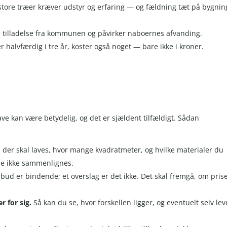
store træer kræver udstyr og erfaring — og fældning tæt på bygnin
e tilladelse fra kommunen og påvirker naboernes afvanding.
r halvfærdig i tre år, koster også noget — bare ikke i kroner.
e kan være betydelig, og det er sjældent tilfældigt. Sådan
 der skal laves, hvor mange kvadratmeter, og hvilke materialer du
ene ikke sammenlignes.
ilbud er bindende; et overslag er det ikke. Det skal fremgå, om pris
r for sig.
Så kan du se, hvor forskellen ligger, og eventuelt selv lev