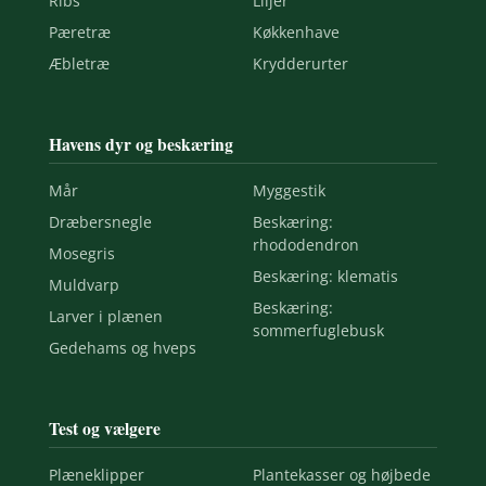
Ribs
Liljer
Pæretræ
Køkkenhave
Æbletræ
Krydderurter
Havens dyr og beskæring
Mår
Myggestik
Dræbersnegle
Beskæring:
rhododendron
Mosegris
Beskæring: klematis
Muldvarp
Beskæring:
Larver i plænen
sommerfuglebusk
Gedehams og hveps
Test og vælgere
Plæneklipper
Plantekasser og højbede