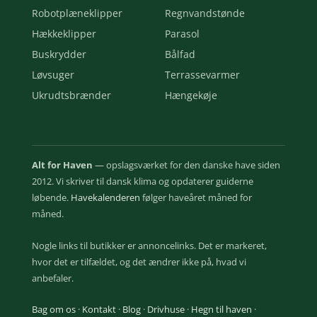
Robotplæneklipper
Regnvandstønde
Hækkeklipper
Parasol
Buskrydder
Bålfad
Løvsuger
Terrassevarmer
Ukrudtsbrænder
Hængekøje
Alt for Haven
— opslagsværket for den danske have siden
2012. Vi skriver til dansk klima og opdaterer guiderne
løbende.
Havekalenderen
følger haveåret måned for
måned.
Nogle links til butikker er annoncelinks. Det er markeret,
hvor det er tilfældet, og det ændrer ikke på, hvad vi
anbefaler.
Bag om os
·
Kontakt
·
Blog
·
Drivhuse
·
Hegn til haven
·