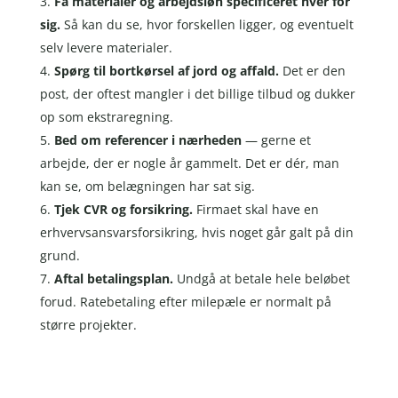
Få materialer og arbejdsløn specificeret hver for
sig.
Så kan du se, hvor forskellen ligger, og eventuelt
selv levere materialer.
Spørg til bortkørsel af jord og affald.
Det er den
post, der oftest mangler i det billige tilbud og dukker
op som ekstraregning.
Bed om referencer i nærheden
— gerne et
arbejde, der er nogle år gammelt. Det er dér, man
kan se, om belægningen har sat sig.
Tjek CVR og forsikring.
Firmaet skal have en
erhvervsansvarsforsikring, hvis noget går galt på din
grund.
Aftal betalingsplan.
Undgå at betale hele beløbet
forud. Ratebetaling efter milepæle er normalt på
større projekter.