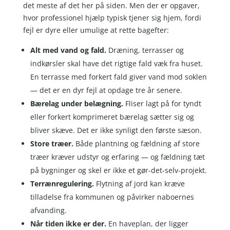
det meste af det her på siden. Men der er opgaver,
hvor professionel hjælp typisk tjener sig hjem, fordi
fejl er dyre eller umulige at rette bagefter:
Alt med vand og fald.
Dræning, terrasser og
indkørsler skal have det rigtige fald væk fra huset.
En terrasse med forkert fald giver vand mod soklen
— det er en dyr fejl at opdage tre år senere.
Bærelag under belægning.
Fliser lagt på for tyndt
eller forkert komprimeret bærelag sætter sig og
bliver skæve. Det er ikke synligt den første sæson.
Store træer.
Både plantning og fældning af store
træer kræver udstyr og erfaring — og fældning tæt
på bygninger og skel er ikke et gør-det-selv-projekt.
Terrænregulering.
Flytning af jord kan kræve
tilladelse fra kommunen og påvirker naboernes
afvanding.
Når tiden ikke er der.
En haveplan, der ligger