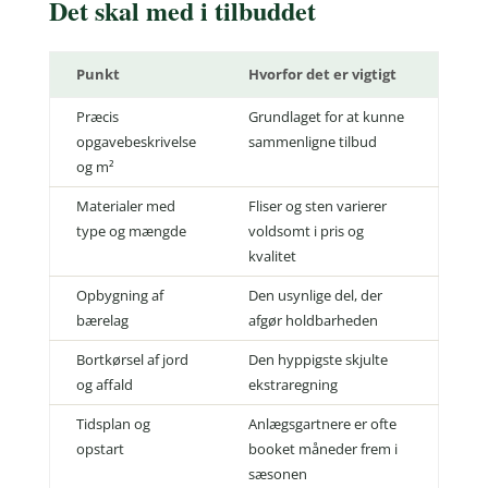
Det skal med i tilbuddet
Punkt
Hvorfor det er vigtigt
Præcis
Grundlaget for at kunne
opgavebeskrivelse
sammenligne tilbud
og m²
Materialer med
Fliser og sten varierer
type og mængde
voldsomt i pris og
kvalitet
Opbygning af
Den usynlige del, der
bærelag
afgør holdbarheden
Bortkørsel af jord
Den hyppigste skjulte
og affald
ekstraregning
Tidsplan og
Anlægsgartnere er ofte
opstart
booket måneder frem i
sæsonen