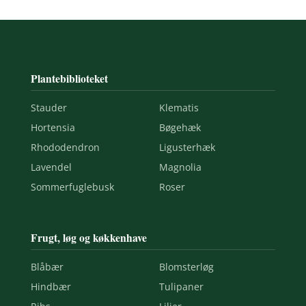
Plantebiblioteket
Stauder
Klematis
Hortensia
Bøgehæk
Rhododendron
Ligusterhæk
Lavendel
Magnolia
Sommerfuglebusk
Roser
Frugt, løg og køkkenhave
Blåbær
Blomsterløg
Hindbær
Tulipaner