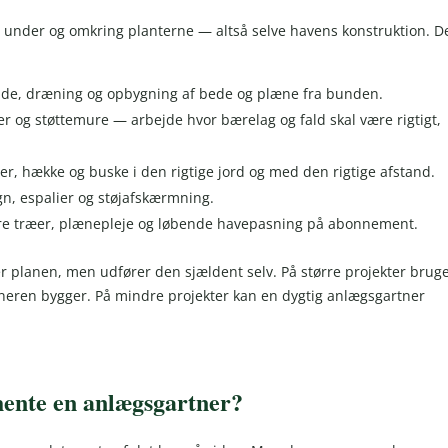
 under og omkring planterne — altså selve havens konstruktion. D
jde, dræning og opbygning af bede og plæne fra bunden.
pper og støttemure — arbejde hvor bærelag og fald skal være rigtigt,
r, hække og buske i den rigtige jord og med den rigtige afstand.
n, espalier og støjafskærmning.
rre træer, plænepleje og løbende havepasning på abonnement.
 planen, men udfører den sjældent selv. På større projekter brug
tneren bygger. På mindre projekter kan en dygtig anlægsgartner
 hente en anlægsgartner?