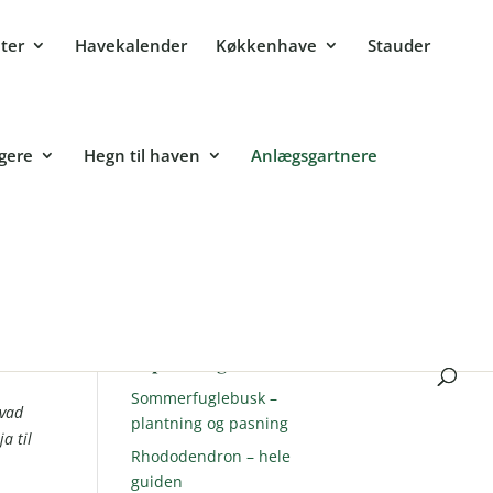
ter
Havekalender
Køkkenhave
Stauder
lgere
Hegn til haven
Anlægsgartnere
Populære guides
Sommerfuglebusk –
hvad
plantning og pasning
a til
Rhododendron – hele
guiden