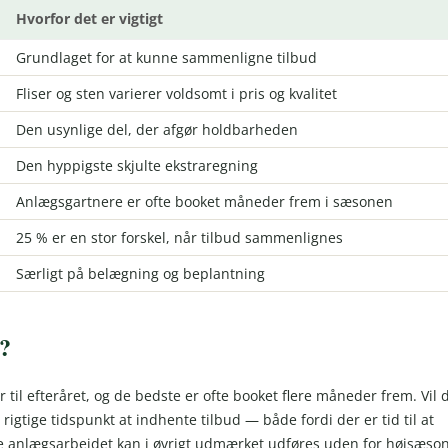
Hvorfor det er vigtigt
Grundlaget for at kunne sammenligne tilbud
Fliser og sten varierer voldsomt i pris og kvalitet
Den usynlige del, der afgør holdbarheden
Den hyppigste skjulte ekstraregning
Anlægsgartnere er ofte booket måneder frem i sæsonen
25 % er en stor forskel, når tilbud sammenlignes
Særligt på belægning og beplantning
e?
r til efteråret, og de bedste er ofte booket flere måneder frem. Vil 
 rigtige tidspunkt at indhente tilbud — både fordi der er tid til at
elve anlægsarbejdet kan i øvrigt udmærket udføres uden for højsæso