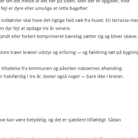
ver om det meste af det her på siden. Men der er opgaver, hvor
fejl er dyre eller umulige at rette bagefter:
indkørsler skal have det rigtige fald væk fra huset. En terrasse me
n dyr fejl at opdage tre år senere.
r tyndt eller forkert komprimeret bærelag sætter sig og bliver skæve
store træer kræver udstyr og erfaring — og fældning tæt på bygnin
e tilladelse fra kommunen og påvirker naboernes afvanding.
r halvfærdig i tre år, koster også noget — bare ikke i kroner.
e kan være betydelig, og det er sjældent tilfældigt. Sådan