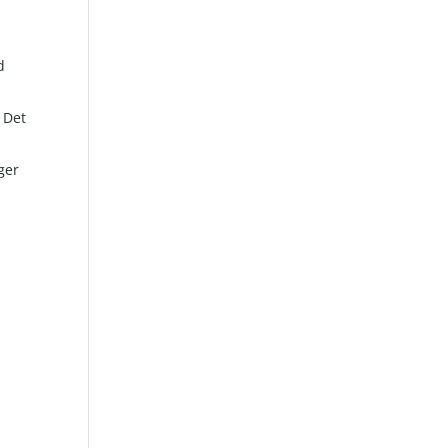
d
. Det
ger