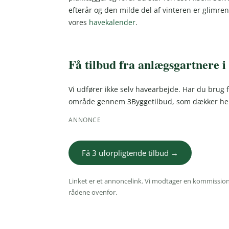
efterår og den milde del af vinteren er glimre
vores
havekalender
.
Få tilbud fra anlægsgartnere i
Vi udfører ikke selv havearbejde. Har du brug f
område gennem 3Byggetilbud, som dækker hel
ANNONCE
Få 3 uforpligtende tilbud →
Linket er et annoncelink. Vi modtager en kommission,
rådene ovenfor.