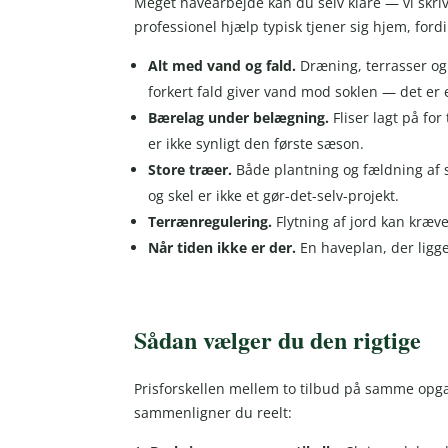
Meget havearbejde kan du selv klare — vi skri
professionel hjælp typisk tjener sig hjem, fordi 
Alt med vand og fald.
Dræning, terrasser og 
forkert fald giver vand mod soklen — det er e
Bærelag under belægning.
Fliser lagt på fo
er ikke synligt den første sæson.
Store træer.
Både plantning og fældning af 
og skel er ikke et gør-det-selv-projekt.
Terrænregulering.
Flytning af jord kan kræv
Når tiden ikke er der.
En haveplan, der ligge
Sådan vælger du den rigtige
Prisforskellen mellem to tilbud på samme opgav
sammenligner du reelt: