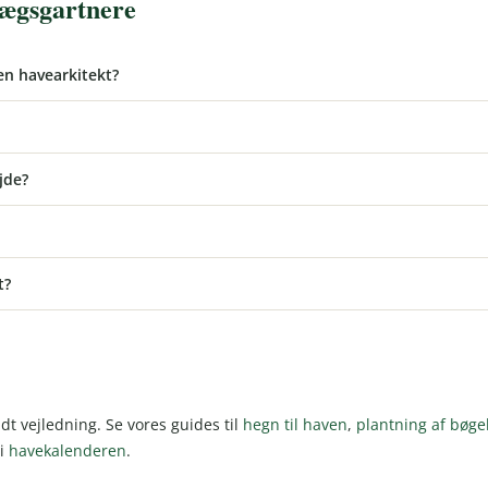
lægsgartnere
en havearkitekt?
jde?
t?
dt vejledning. Se vores guides til
hegn til haven
,
plantning af bøg
 i
havekalenderen
.