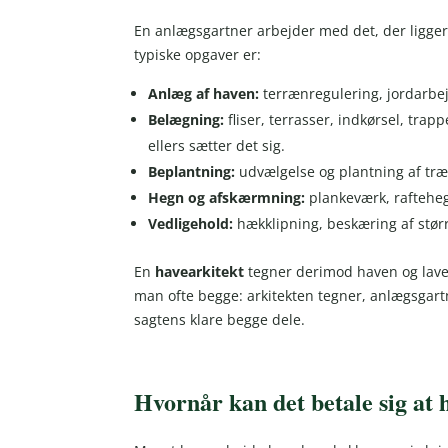
En anlægsgartner arbejder med det, der ligger
typiske opgaver er:
Anlæg af haven:
terrænregulering, jordarbe
Belægning:
fliser, terrasser, indkørsel, tra
ellers sætter det sig.
Beplantning:
udvælgelse og plantning af træe
Hegn og afskærmning:
plankeværk, rafteheg
Vedligehold:
hækklipning, beskæring af stø
En
havearkitekt
tegner derimod haven og laver
man ofte begge: arkitekten tegner, anlægsgar
sagtens klare begge dele.
Hvornår kan det betale sig at