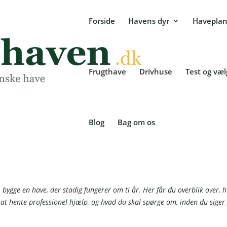
Forside
Havens dyr
Haveplan
Frugthave
Drivhuse
Test og væ
Blog
Bag om os
vælger du den rigtige
: bygge en have, der stadig fungerer om ti år. Her får du overblik over, 
at hente professionel hjælp, og hvad du skal spørge om, inden du siger j