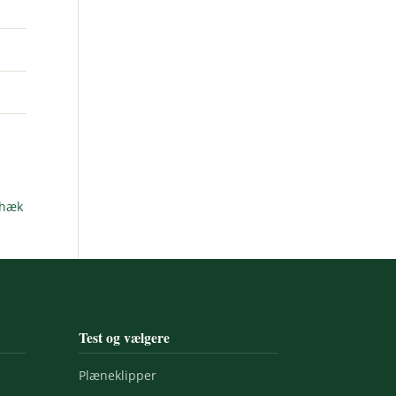
ehæk
Test og vælgere
Plæneklipper