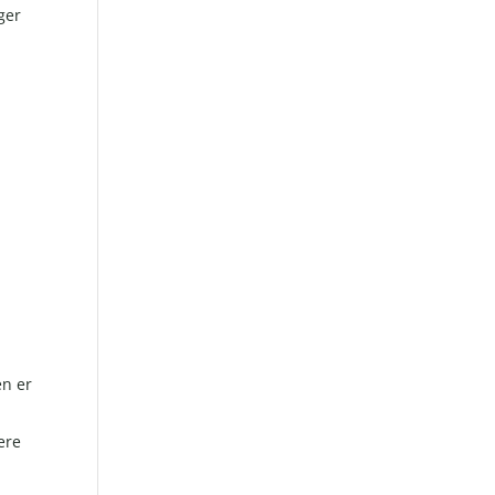
ger
en er
ere