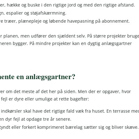
r, hække og buske i den rigtige jord og med den rigtige afstand.
n, espalier og støjafskærmning.
rre træer, plænepleje og løbende havepasning på abonnement.
 planen, men udfører den sjældent selv. På større projekter brug
tneren bygger. På mindre projekter kan en dygtig anlægsgartner
 hente en anlægsgartner?
ver om det meste af det her på siden. Men der er opgaver, hvor
fejl er dyre eller umulige at rette bagefter:
indkørsler skal have det rigtige fald væk fra huset. En terrasse me
n dyr fejl at opdage tre år senere.
r tyndt eller forkert komprimeret bærelag sætter sig og bliver skæve