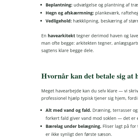
Beplantning:
udvælgelse og plantning af træe
Hegn og afskærmning:
plankeværk, rafteheg
Vedligehold:
hækklipning, beskæring af stø
En
havearkitekt
tegner derimod haven og laver
man ofte begge: arkitekten tegner, anlægsgar
sagtens klare begge dele.
Hvornår kan det betale sig at
Meget havearbejde kan du selv klare — vi skri
professionel hjælp typisk tjener sig hjem, fordi 
Alt med vand og fald.
Dræning, terrasser og 
forkert fald giver vand mod soklen — det er e
Bærelag under belægning.
Fliser lagt på fo
er ikke synligt den første sæson.