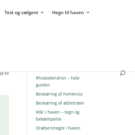
Test og vælgere
Hegn til haven
Populære guides
Sommerfuglebusk –
hvad
plantning og pasning
a til
Rhododendron – hele
guiden
Beskæring af hortensia
Beskæring af æbletræer
Mår i haven – tegn og
bekæmpelse
Dræbersnegle i haven