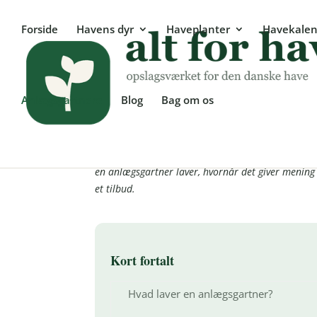
Forside
Havens dyr
Haveplanter
Havekalen
Anlægsgartnere
Blog
Bag om os
Anlægsgartner – sådan 
En anlægsgartner kan det, de fleste af os ikke kan
en anlægsgartner laver, hvornår det giver mening 
et tilbud.
Kort fortalt
Hvad laver en anlægsgartner?