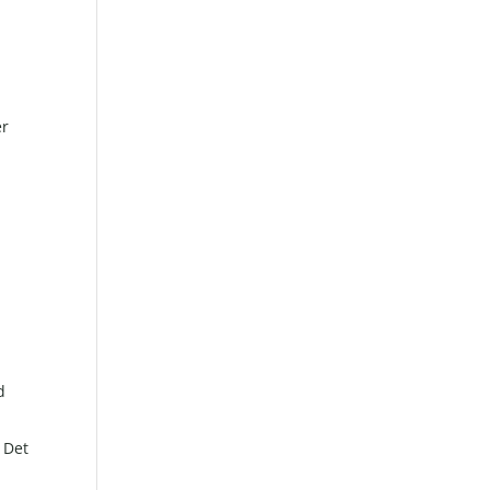
er
d
. Det