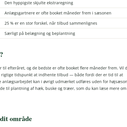
Den hyppigste skjulte ekstraregning
Anlægsgartnere er ofte booket måneder frem i sæsonen
25 % er en stor forskel, når tilbud sammenlignes
Særligt på belægning og beplantning
e?
r til efteråret, og de bedste er ofte booket flere måneder frem. Vil 
 rigtige tidspunkt at indhente tilbud — både fordi der er tid til at
elve anlægsarbejdet kan i øvrigt udmærket udføres uden for højsæso
nde til plantning af hæk, buske og træer, som du kan læse mere om 
 dit område