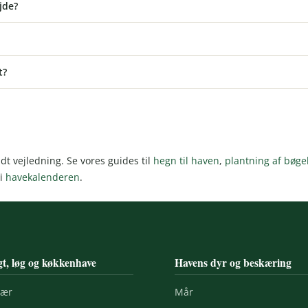
jde?
t?
dt vejledning. Se vores guides til
hegn til haven
,
plantning af bøg
 i
havekalenderen
.
t, løg og køkkenhave
Havens dyr og beskæring
bær
Mår