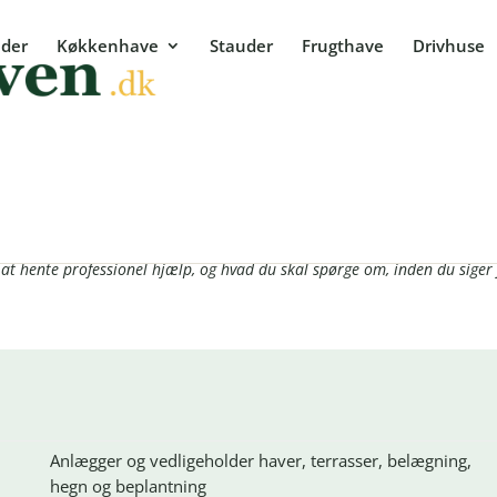
der
Køkkenhave
Stauder
Frugthave
Drivhuse
vælger du den rigtige
: bygge en have, der stadig fungerer om ti år. Her får du overblik over, 
at hente professionel hjælp, og hvad du skal spørge om, inden du siger j
Anlægger og vedligeholder haver, terrasser, belægning,
hegn og beplantning