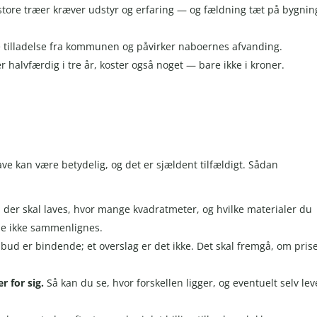
store træer kræver udstyr og erfaring — og fældning tæt på bygnin
e tilladelse fra kommunen og påvirker naboernes afvanding.
r halvfærdig i tre år, koster også noget — bare ikke i kroner.
e kan være betydelig, og det er sjældent tilfældigt. Sådan
 der skal laves, hvor mange kvadratmeter, og hvilke materialer du
ene ikke sammenlignes.
ilbud er bindende; et overslag er det ikke. Det skal fremgå, om pris
r for sig.
Så kan du se, hvor forskellen ligger, og eventuelt selv lev