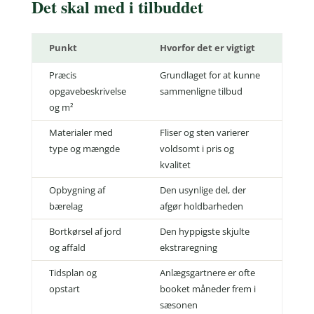
Det skal med i tilbuddet
Punkt
Hvorfor det er vigtigt
Præcis
Grundlaget for at kunne
opgavebeskrivelse
sammenligne tilbud
og m²
Materialer med
Fliser og sten varierer
type og mængde
voldsomt i pris og
kvalitet
Opbygning af
Den usynlige del, der
bærelag
afgør holdbarheden
Bortkørsel af jord
Den hyppigste skjulte
og affald
ekstraregning
Tidsplan og
Anlægsgartnere er ofte
opstart
booket måneder frem i
sæsonen