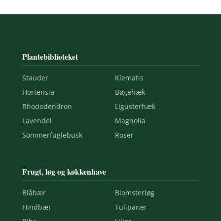
Plantebiblioteket
Stauder
Klematis
Hortensia
Bøgehæk
Rhododendron
Ligusterhæk
Lavendel
Magnolia
Sommerfuglebusk
Roser
Frugt, løg og køkkenhave
Blåbær
Blomsterløg
Hindbær
Tulipaner