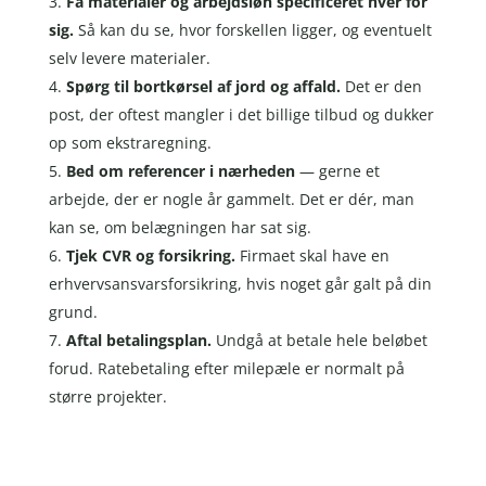
Få materialer og arbejdsløn specificeret hver for
sig.
Så kan du se, hvor forskellen ligger, og eventuelt
selv levere materialer.
Spørg til bortkørsel af jord og affald.
Det er den
post, der oftest mangler i det billige tilbud og dukker
op som ekstraregning.
Bed om referencer i nærheden
— gerne et
arbejde, der er nogle år gammelt. Det er dér, man
kan se, om belægningen har sat sig.
Tjek CVR og forsikring.
Firmaet skal have en
erhvervsansvarsforsikring, hvis noget går galt på din
grund.
Aftal betalingsplan.
Undgå at betale hele beløbet
forud. Ratebetaling efter milepæle er normalt på
større projekter.