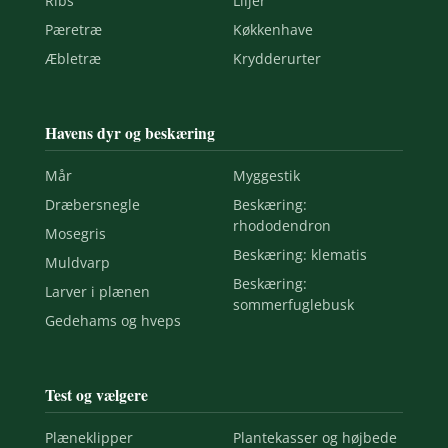
Ribs
Liljer
Pæretræ
Køkkenhave
Æbletræ
Krydderurter
Havens dyr og beskæring
Mår
Myggestik
Dræbersnegle
Beskæring:
rhododendron
Mosegris
Beskæring: klematis
Muldvarp
Beskæring:
Larver i plænen
sommerfuglebusk
Gedehams og hveps
Test og vælgere
Plæneklipper
Plantekasser og højbede