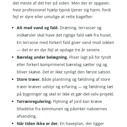
det meste af det her på siden. Men der er opgaver,
hvor professionel hjælp typisk tjener sig hjem, fordi
fejl er dyre eller umulige at rette bagefter:
Alt med vand og fald.
Dræning, terrasser og
indkørsler skal have det rigtige fald væk fra huset.
En terrasse med forkert fald giver vand mod soklen
— det er en dyr fejl at opdage tre år senere.
Bærelag under belægning.
Fliser lagt på for tyndt
eller forkert komprimeret bærelag sætter sig og
bliver skæve. Det er ikke synligt den første sæson.
Store træer.
Både plantning og fældning af store
træer kræver udstyr og erfaring — og fældning tæt
på bygninger og skel er ikke et gør-det-selv-projekt.
Terrænregulering.
Flytning af jord kan kræve
tilladelse fra kommunen og påvirker naboernes
afvanding.
Når tiden ikke er der.
En haveplan, der ligger