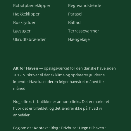
Robotplæneklipper
Regnvandstønde
Hækkeklipper
Parasol
Buskrydder
Bålfad
Løvsuger
Terrassevarmer
Ukrudtsbrænder
Hængekøje
Alt for Haven
— opslagsværket for den danske have siden
2012. Vi skriver til dansk klima og opdaterer guiderne
løbende.
Havekalenderen
følger haveåret måned for
måned.
Nogle links til butikker er annoncelinks. Det er markeret,
hvor det er tilfældet, og det ændrer ikke på, hvad vi
anbefaler.
Bag om os
·
Kontakt
·
Blog
·
Drivhuse
·
Hegn til haven
·