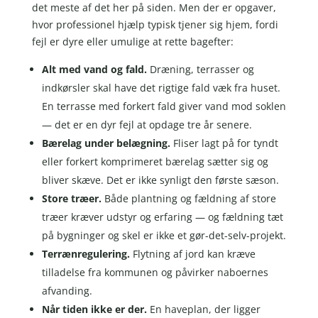
det meste af det her på siden. Men der er opgaver,
hvor professionel hjælp typisk tjener sig hjem, fordi
fejl er dyre eller umulige at rette bagefter:
Alt med vand og fald.
Dræning, terrasser og
indkørsler skal have det rigtige fald væk fra huset.
En terrasse med forkert fald giver vand mod soklen
— det er en dyr fejl at opdage tre år senere.
Bærelag under belægning.
Fliser lagt på for tyndt
eller forkert komprimeret bærelag sætter sig og
bliver skæve. Det er ikke synligt den første sæson.
Store træer.
Både plantning og fældning af store
træer kræver udstyr og erfaring — og fældning tæt
på bygninger og skel er ikke et gør-det-selv-projekt.
Terrænregulering.
Flytning af jord kan kræve
tilladelse fra kommunen og påvirker naboernes
afvanding.
Når tiden ikke er der.
En haveplan, der ligger