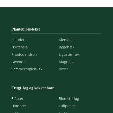
Plantebiblioteket
Stauder
Klematis
Hortensia
Bøgehæk
Rhododendron
Ligusterhæk
Lavendel
Magnolia
Sommerfuglebusk
Roser
Frugt, løg og køkkenhave
Blåbær
Blomsterløg
Hindbær
Tulipaner