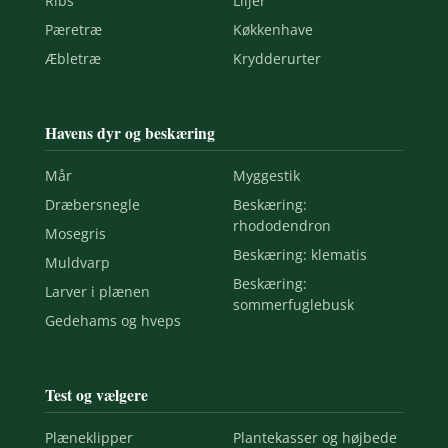
Ribs
Liljer
Pæretræ
Køkkenhave
Æbletræ
Krydderurter
Havens dyr og beskæring
Mår
Myggestik
Dræbersnegle
Beskæring:
rhododendron
Mosegris
Beskæring: klematis
Muldvarp
Beskæring:
Larver i plænen
sommerfuglebusk
Gedehams og hveps
Test og vælgere
Plæneklipper
Plantekasser og højbede