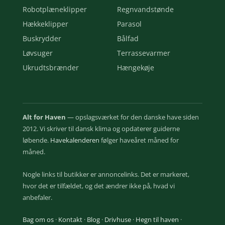
Robotplæneklipper
Regnvandstønde
Hækkeklipper
Parasol
Buskrydder
Bålfad
Løvsuger
Terrassevarmer
Ukrudtsbrænder
Hængekøje
Alt for Haven
— opslagsværket for den danske have siden
2012. Vi skriver til dansk klima og opdaterer guiderne
løbende.
Havekalenderen
følger haveåret måned for
måned.
Nogle links til butikker er annoncelinks. Det er markeret,
hvor det er tilfældet, og det ændrer ikke på, hvad vi
anbefaler.
Bag om os
·
Kontakt
·
Blog
·
Drivhuse
·
Hegn til haven
·