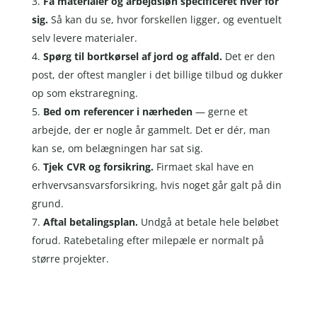
Få materialer og arbejdsløn specificeret hver for
sig.
Så kan du se, hvor forskellen ligger, og eventuelt
selv levere materialer.
Spørg til bortkørsel af jord og affald.
Det er den
post, der oftest mangler i det billige tilbud og dukker
op som ekstraregning.
Bed om referencer i nærheden
— gerne et
arbejde, der er nogle år gammelt. Det er dér, man
kan se, om belægningen har sat sig.
Tjek CVR og forsikring.
Firmaet skal have en
erhvervsansvarsforsikring, hvis noget går galt på din
grund.
Aftal betalingsplan.
Undgå at betale hele beløbet
forud. Ratebetaling efter milepæle er normalt på
større projekter.