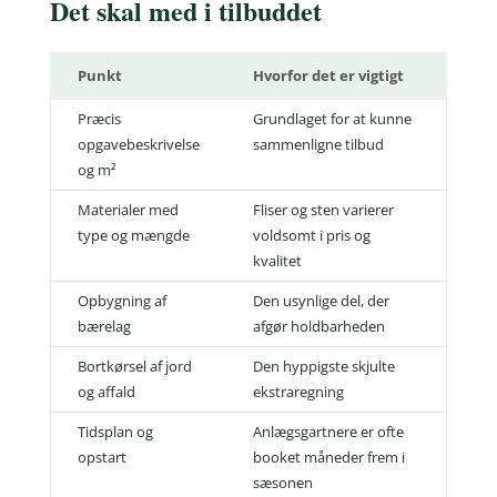
Det skal med i tilbuddet
Punkt
Hvorfor det er vigtigt
Præcis
Grundlaget for at kunne
opgavebeskrivelse
sammenligne tilbud
og m²
Materialer med
Fliser og sten varierer
type og mængde
voldsomt i pris og
kvalitet
Opbygning af
Den usynlige del, der
bærelag
afgør holdbarheden
Bortkørsel af jord
Den hyppigste skjulte
og affald
ekstraregning
Tidsplan og
Anlægsgartnere er ofte
opstart
booket måneder frem i
sæsonen