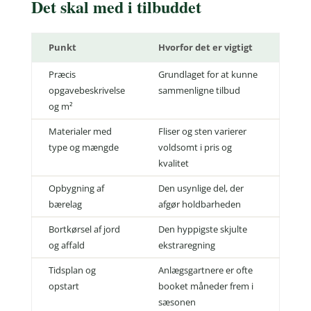
Det skal med i tilbuddet
Punkt
Hvorfor det er vigtigt
Præcis
Grundlaget for at kunne
opgavebeskrivelse
sammenligne tilbud
og m²
Materialer med
Fliser og sten varierer
type og mængde
voldsomt i pris og
kvalitet
Opbygning af
Den usynlige del, der
bærelag
afgør holdbarheden
Bortkørsel af jord
Den hyppigste skjulte
og affald
ekstraregning
Tidsplan og
Anlægsgartnere er ofte
opstart
booket måneder frem i
sæsonen