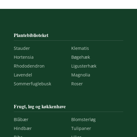
Plantebiblioteket
Stauder
Klematis
Hortensia
Bøgehæk
Rhododendron
Ligusterhæk
Lavendel
Magnolia
Sommerfuglebusk
Roser
Frugt, løg og køkkenhave
Blåbær
Blomsterløg
Hindbær
Tulipaner