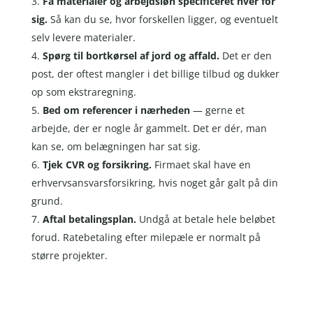
Få materialer og arbejdsløn specificeret hver for
sig.
Så kan du se, hvor forskellen ligger, og eventuelt
selv levere materialer.
Spørg til bortkørsel af jord og affald.
Det er den
post, der oftest mangler i det billige tilbud og dukker
op som ekstraregning.
Bed om referencer i nærheden
— gerne et
arbejde, der er nogle år gammelt. Det er dér, man
kan se, om belægningen har sat sig.
Tjek CVR og forsikring.
Firmaet skal have en
erhvervsansvarsforsikring, hvis noget går galt på din
grund.
Aftal betalingsplan.
Undgå at betale hele beløbet
forud. Ratebetaling efter milepæle er normalt på
større projekter.