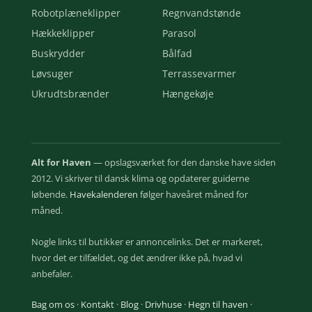
Robotplæneklipper
Regnvandstønde
Hækkeklipper
Parasol
Buskrydder
Bålfad
Løvsuger
Terrassevarmer
Ukrudtsbrænder
Hængekøje
Alt for Haven
— opslagsværket for den danske have siden
2012. Vi skriver til dansk klima og opdaterer guiderne
løbende.
Havekalenderen
følger haveåret måned for
måned.
Nogle links til butikker er annoncelinks. Det er markeret,
hvor det er tilfældet, og det ændrer ikke på, hvad vi
anbefaler.
Bag om os
·
Kontakt
·
Blog
·
Drivhuse
·
Hegn til haven
·