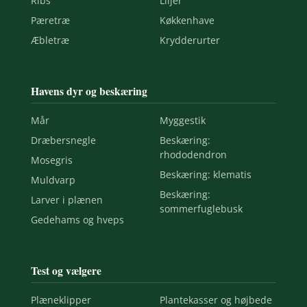
Ribs
Liljer
Pæretræ
Køkkenhave
Æbletræ
Krydderurter
Havens dyr og beskæring
Mår
Myggestik
Dræbersnegle
Beskæring:
rhododendron
Mosegris
Beskæring: klematis
Muldvarp
Beskæring:
Larver i plænen
sommerfuglebusk
Gedehams og hveps
Test og vælgere
Plæneklipper
Plantekasser og højbede