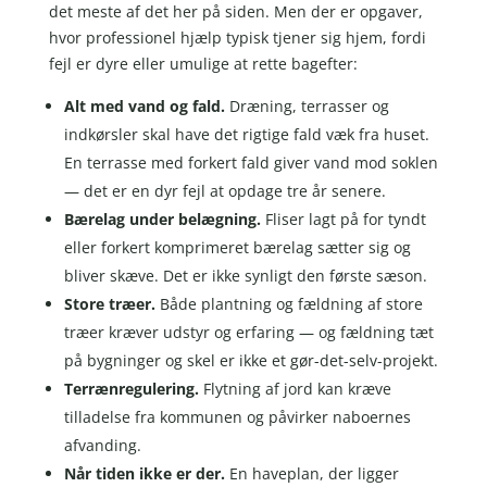
det meste af det her på siden. Men der er opgaver,
hvor professionel hjælp typisk tjener sig hjem, fordi
fejl er dyre eller umulige at rette bagefter:
Alt med vand og fald.
Dræning, terrasser og
indkørsler skal have det rigtige fald væk fra huset.
En terrasse med forkert fald giver vand mod soklen
— det er en dyr fejl at opdage tre år senere.
Bærelag under belægning.
Fliser lagt på for tyndt
eller forkert komprimeret bærelag sætter sig og
bliver skæve. Det er ikke synligt den første sæson.
Store træer.
Både plantning og fældning af store
træer kræver udstyr og erfaring — og fældning tæt
på bygninger og skel er ikke et gør-det-selv-projekt.
Terrænregulering.
Flytning af jord kan kræve
tilladelse fra kommunen og påvirker naboernes
afvanding.
Når tiden ikke er der.
En haveplan, der ligger