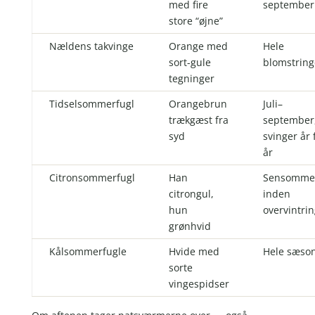
med fire
september
store “øjne”
Nældens takvinge
Orange med
Hele
sort-gule
blomstrin
tegninger
Tidselsommerfugl
Orangebrun
Juli–
trækgæst fra
september
syd
svinger år 
år
Citronsommerfugl
Han
Sensomme
citrongul,
inden
hun
overvintri
grønhvid
Kålsommerfugle
Hvide med
Hele sæso
sorte
vingespidser