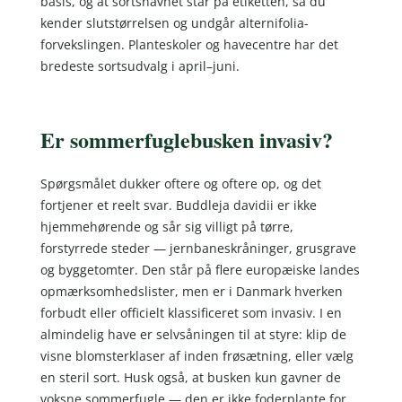
basis, og at sortsnavnet står på etiketten, så du
kender slutstørrelsen og undgår alternifolia-
forvekslingen. Planteskoler og havecentre har det
bredeste sortsudvalg i april–juni.
Er sommerfuglebusken invasiv?
Spørgsmålet dukker oftere og oftere op, og det
fortjener et reelt svar. Buddleja davidii er ikke
hjemmehørende og sår sig villigt på tørre,
forstyrrede steder — jernbaneskråninger, grusgrave
og byggetomter. Den står på flere europæiske landes
opmærksomhedslister, men er i Danmark hverken
forbudt eller officielt klassificeret som invasiv. I en
almindelig have er selvsåningen til at styre: klip de
visne blomsterklaser af inden frøsætning, eller vælg
en steril sort. Husk også, at busken kun gavner de
voksne sommerfugle — den er ikke foderplante for