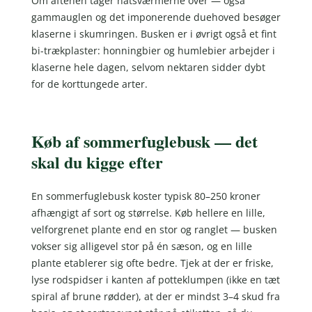
Om aftenen tager natsværmerne over — også
gammauglen og det imponerende duehoved besøger
klaserne i skumringen. Busken er i øvrigt også et fint
bi-trækplaster: honningbier og humlebier arbejder i
klaserne hele dagen, selvom nektaren sidder dybt
for de korttungede arter.
Køb af sommerfuglebusk — det
skal du kigge efter
En sommerfuglebusk koster typisk 80–250 kroner
afhængigt af sort og størrelse. Køb hellere en lille,
velforgrenet plante end en stor og ranglet — busken
vokser sig alligevel stor på én sæson, og en lille
plante etablerer sig ofte bedre. Tjek at der er friske,
lyse rodspidser i kanten af potteklumpen (ikke en tæt
spiral af brune rødder), at der er mindst 3–4 skud fra