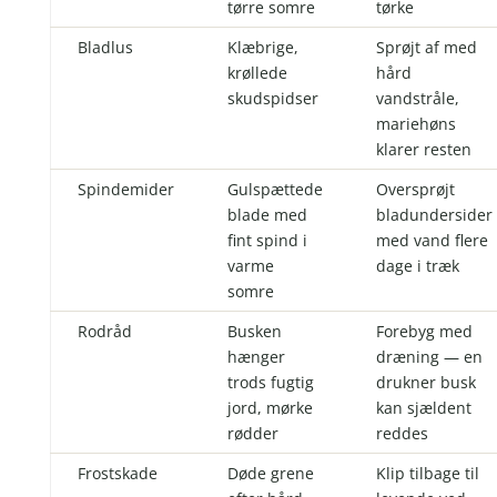
tørre somre
tørke
Bladlus
Klæbrige,
Sprøjt af med
krøllede
hård
skudspidser
vandstråle,
mariehøns
klarer resten
Spindemider
Gulspættede
Oversprøjt
blade med
bladundersider
fint spind i
med vand flere
varme
dage i træk
somre
Rodråd
Busken
Forebyg med
hænger
dræning — en
trods fugtig
drukner busk
jord, mørke
kan sjældent
rødder
reddes
Frostskade
Døde grene
Klip tilbage til