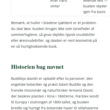
efter hård
levende ved —
vinter
busken skyder
igen fra basis
Bemærk, at huller i bladene sjældent er et problem,
du skal løse: busken bruges ikke som larvefoder af
sommerfuglene, så gnav skyldes typisk snudebiller
eller øresnudebiller, og skaden er rent kosmetisk på
en så hurtigtvoksende busk.
Historien bag navnet
Buddleja davidii er opkaldt efter to personer: den
engelske botaniker og præst Adam Buddle og den
franske missionær og naturforsker Armand David,
der beskrev planten i Kina i 1860’erne. Frø blev sendt
til Europa i slutningen af 1800-tallet, og busken
bredte sig hurtigt fra botaniske haver til villahaverne