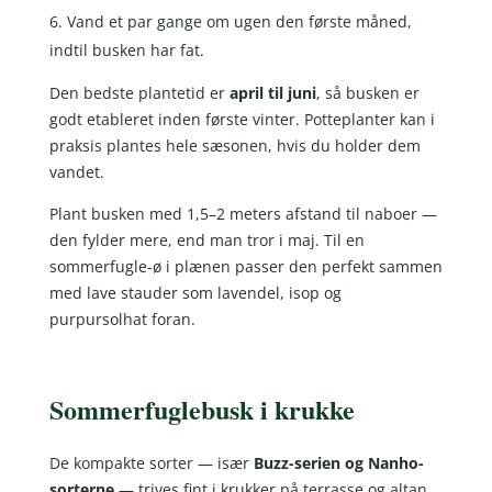
Vand et par gange om ugen den første måned,
indtil busken har fat.
Den bedste plantetid er
april til juni
, så busken er
godt etableret inden første vinter. Potteplanter kan i
praksis plantes hele sæsonen, hvis du holder dem
vandet.
Plant busken med 1,5–2 meters afstand til naboer —
den fylder mere, end man tror i maj. Til en
sommerfugle-ø i plænen passer den perfekt sammen
med lave stauder som lavendel, isop og
purpursolhat foran.
Sommerfuglebusk i krukke
De kompakte sorter — især
Buzz-serien og Nanho-
sorterne
— trives fint i krukker på terrasse og altan.