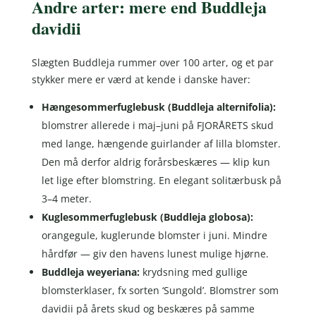
Andre arter: mere end Buddleja
davidii
Slægten Buddleja rummer over 100 arter, og et par
stykker mere er værd at kende i danske haver:
Hængesommerfuglebusk (Buddleja alternifolia):
blomstrer allerede i maj–juni på FJORÅRETS skud
med lange, hængende guirlander af lilla blomster.
Den må derfor aldrig forårsbeskæres — klip kun
let lige efter blomstring. En elegant solitærbusk på
3–4 meter.
Kuglesommerfuglebusk (Buddleja globosa):
orangegule, kuglerunde blomster i juni. Mindre
hårdfør — giv den havens lunest mulige hjørne.
Buddleja weyeriana:
krydsning med gullige
blomsterklaser, fx sorten ‘Sungold’. Blomstrer som
davidii på årets skud og beskæres på samme