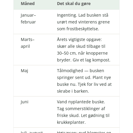
Måned
Det skal du gøre
Januar–
Ingenting. Lad busken stå
februar
urørt med vinterens grene
som frostbeskyttelse.
Marts–
Årets vigtigste opgave:
april
skær alle skud tilbage til
30–50 cm, når knopperne
bryder. Giv et lag kompost.
Maj
Tålmodighed — busken
springer sent ud. Plant nye
buske nu. Tjek for liv ved at
skrabe i barken.
Juni
Vand nyplantede buske.
Tag sommerstiklinger af
friske skud. Let gødning til
krukkeplanter.
Juli–august
Højsæson: nyd blomster og