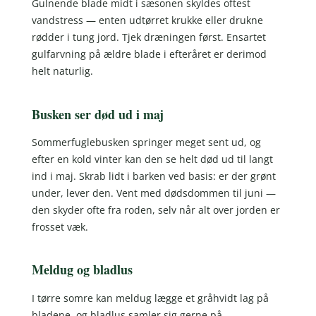
Gulnende blade midt i sæsonen skyldes oftest
vandstress — enten udtørret krukke eller drukne
rødder i tung jord. Tjek dræningen først. Ensartet
gulfarvning på ældre blade i efteråret er derimod
helt naturlig.
Busken ser død ud i maj
Sommerfuglebusken springer meget sent ud, og
efter en kold vinter kan den se helt død ud til langt
ind i maj. Skrab lidt i barken ved basis: er der grønt
under, lever den. Vent med dødsdommen til juni —
den skyder ofte fra roden, selv når alt over jorden er
frosset væk.
Meldug og bladlus
I tørre somre kan meldug lægge et gråhvidt lag på
bladene, og bladlus samler sig gerne på