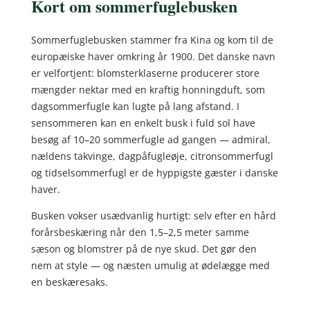
Kort om sommerfuglebusken
Sommerfuglebusken stammer fra Kina og kom til de
europæiske haver omkring år 1900. Det danske navn
er velfortjent: blomsterklaserne producerer store
mængder nektar med en kraftig honningduft, som
dagsommerfugle kan lugte på lang afstand. I
sensommeren kan en enkelt busk i fuld sol have
besøg af 10–20 sommerfugle ad gangen — admiral,
nældens takvinge, dagpåfugleøje, citronsommerfugl
og tidselsommerfugl er de hyppigste gæster i danske
haver.
Busken vokser usædvanlig hurtigt: selv efter en hård
forårsbeskæring når den 1,5–2,5 meter samme
sæson og blomstrer på de nye skud. Det gør den
nem at style — og næsten umulig at ødelægge med
en beskæresaks.