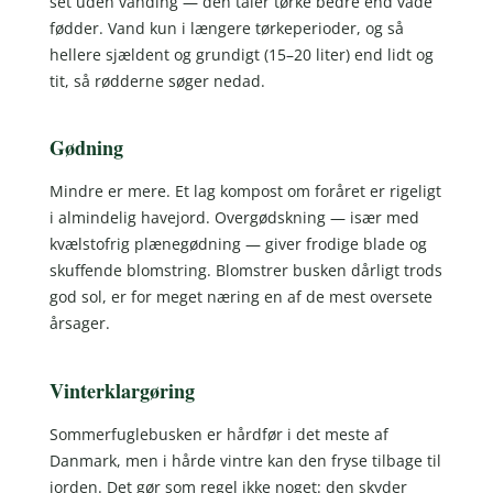
set uden vanding — den tåler tørke bedre end våde
fødder. Vand kun i længere tørkeperioder, og så
hellere sjældent og grundigt (15–20 liter) end lidt og
tit, så rødderne søger nedad.
Gødning
Mindre er mere. Et lag kompost om foråret er rigeligt
i almindelig havejord. Overgødskning — især med
kvælstofrig plænegødning — giver frodige blade og
skuffende blomstring. Blomstrer busken dårligt trods
god sol, er for meget næring en af de mest oversete
årsager.
Vinterklargøring
Sommerfuglebusken er hårdfør i det meste af
Danmark, men i hårde vintre kan den fryse tilbage til
jorden. Det gør som regel ikke noget: den skyder