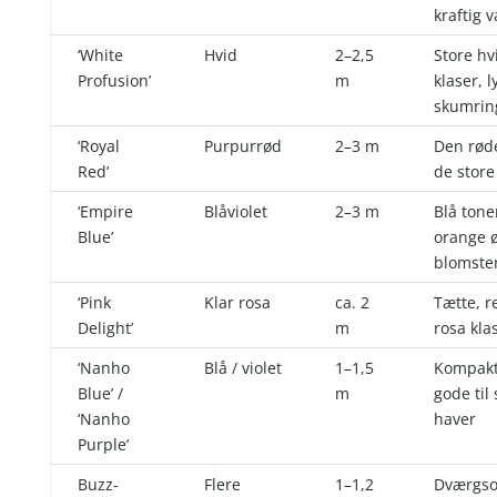
kraftig 
‘White
Hvid
2–2,5
Store hv
Profusion’
m
klaser, l
skumrin
‘Royal
Purpurrød
2–3 m
Den røde
Red’
de store
‘Empire
Blåviolet
2–3 m
Blå ton
Blue’
orange ø
blomste
‘Pink
Klar rosa
ca. 2
Tætte, r
Delight’
m
rosa kla
‘Nanho
Blå / violet
1–1,5
Kompak
Blue’ /
m
gode til
‘Nanho
haver
Purple’
Buzz-
Flere
1–1,2
Dværgso