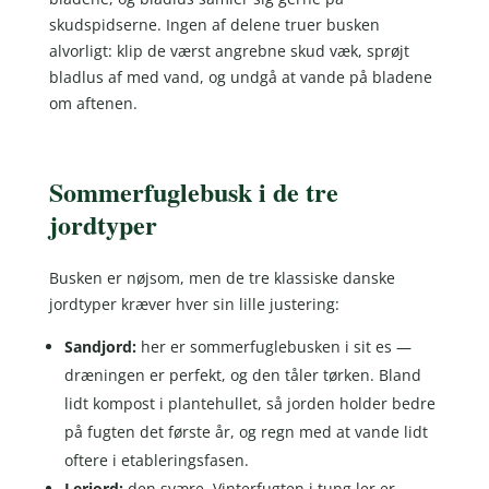
skudspidserne. Ingen af delene truer busken
alvorligt: klip de værst angrebne skud væk, sprøjt
bladlus af med vand, og undgå at vande på bladene
om aftenen.
Sommerfuglebusk i de tre
jordtyper
Busken er nøjsom, men de tre klassiske danske
jordtyper kræver hver sin lille justering:
Sandjord:
her er sommerfuglebusken i sit es —
dræningen er perfekt, og den tåler tørken. Bland
lidt kompost i plantehullet, så jorden holder bedre
på fugten det første år, og regn med at vande lidt
oftere i etableringsfasen.
Lerjord:
den svære. Vinterfugten i tung ler er