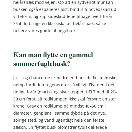
helårshæk mod vejen. Op ad en sydvendt mur kan
busken også espalieres løst: bind 3–5 hovedskud ud i
vifteform, og klip sideskuddene tilbage hvert forår.
Skal du bruge en klassisk, tæt helårshæk, så se
hellere vores guide til
bøgehæk
.
Kan man flytte en gammel
sommerfuglebusk?
Ja — og chancerne er bedre end hos de fleste buske,
netop fordi den regenererer så villigt. Flyt den i det
tidlige forår (marts), og skær toppen HELT ned til 20–
30 cm først, så rodklumpen ikke skal forsyne en stor
krone. Grav en rodklump på mindst 40–50 cm i
diameter, genplant i samme dybde på det nye,
solrige sted, og vand ugentligt hele den første
sæson. En flyttet busk blomstrer typisk allerede