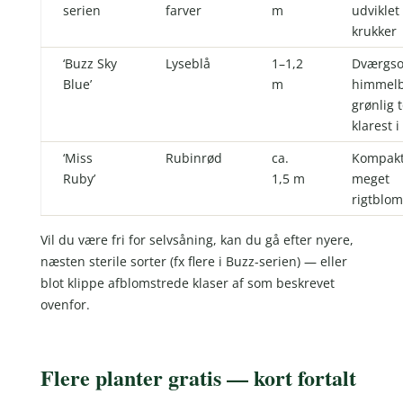
serien
farver
m
udviklet 
krukker
‘Buzz Sky
Lyseblå
1–1,2
Dværgso
Blue’
m
himmelb
grønlig 
klarest i
‘Miss
Rubinrød
ca.
Kompakt
Ruby’
1,5 m
meget
rigtblo
Vil du være fri for selvsåning, kan du gå efter nyere,
næsten sterile sorter (fx flere i Buzz-serien) — eller
blot klippe afblomstrede klaser af som beskrevet
ovenfor.
Flere planter gratis — kort fortalt