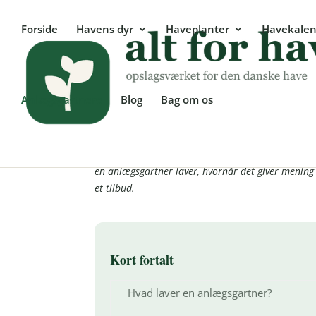
Forside
Havens dyr
Haveplanter
Havekalen
Anlægsgartnere
Blog
Bag om os
Anlægsgartner – sådan 
En anlægsgartner kan det, de fleste af os ikke kan
en anlægsgartner laver, hvornår det giver mening 
et tilbud.
Kort fortalt
Hvad laver en anlægsgartner?