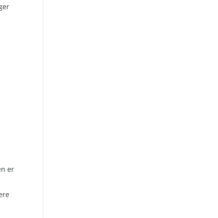
ger
en er
ere