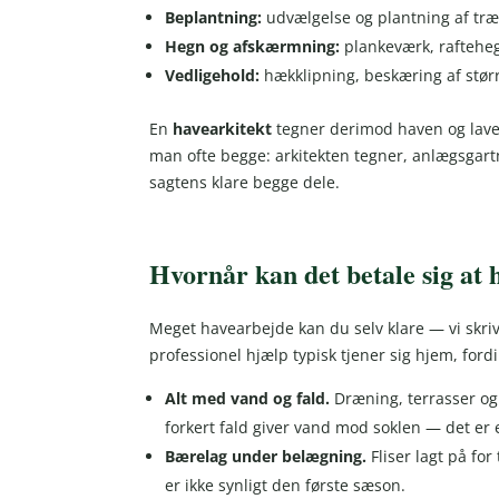
Beplantning:
udvælgelse og plantning af træe
Hegn og afskærmning:
plankeværk, rafteheg
Vedligehold:
hækklipning, beskæring af stø
En
havearkitekt
tegner derimod haven og laver
man ofte begge: arkitekten tegner, anlægsgar
sagtens klare begge dele.
Hvornår kan det betale sig at
Meget havearbejde kan du selv klare — vi skri
professionel hjælp typisk tjener sig hjem, fordi 
Alt med vand og fald.
Dræning, terrasser og 
forkert fald giver vand mod soklen — det er e
Bærelag under belægning.
Fliser lagt på fo
er ikke synligt den første sæson.