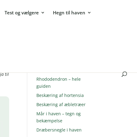
Test og vælgere
Hegn til haven
Populære guides
Sommerfuglebusk –
hvad
plantning og pasning
a til
Rhododendron – hele
guiden
Beskæring af hortensia
Beskæring af æbletræer
Mår i haven – tegn og
bekæmpelse
Dræbersnegle i haven