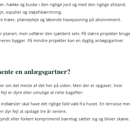
r, hække og buske i den rigtige jord og med den rigtige afstand.
n, espalier og støjafskærmning.
rre træer, plænepleje og løbende havepasning på abonnement.
 planen, men udfører den sjældent selv. På større projekter brug
tneren bygger. På mindre projekter kan en dygtig anlægsgartner
 hente en anlægsgartner?
ver om det meste af det her på siden. Men der er opgaver, hvor
fejl er dyre eller umulige at rette bagefter:
indkørsler skal have det rigtige fald væk fra huset. En terrasse me
n dyr fejl at opdage tre år senere.
r tyndt eller forkert komprimeret bærelag sætter sig og bliver skæve