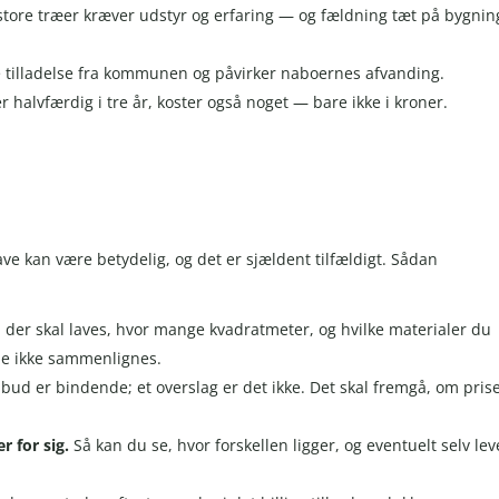
store træer kræver udstyr og erfaring — og fældning tæt på bygnin
e tilladelse fra kommunen og påvirker naboernes afvanding.
r halvfærdig i tre år, koster også noget — bare ikke i kroner.
e kan være betydelig, og det er sjældent tilfældigt. Sådan
 der skal laves, hvor mange kvadratmeter, og hvilke materialer du
ene ikke sammenlignes.
ilbud er bindende; et overslag er det ikke. Det skal fremgå, om pris
r for sig.
Så kan du se, hvor forskellen ligger, og eventuelt selv lev