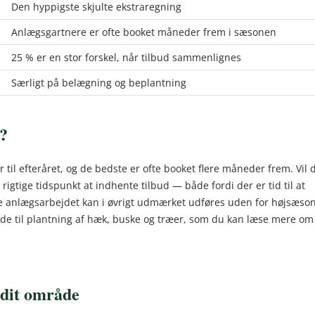
Den hyppigste skjulte ekstraregning
Anlægsgartnere er ofte booket måneder frem i sæsonen
25 % er en stor forskel, når tilbud sammenlignes
Særligt på belægning og beplantning
e?
r til efteråret, og de bedste er ofte booket flere måneder frem. Vil 
 rigtige tidspunkt at indhente tilbud — både fordi der er tid til at
elve anlægsarbejdet kan i øvrigt udmærket udføres uden for højsæso
nde til plantning af hæk, buske og træer, som du kan læse mere om 
 dit område