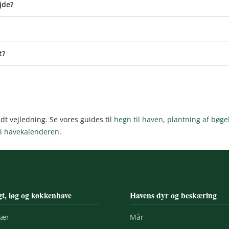
jde?
t?
dt vejledning. Se vores guides til
hegn til haven
,
plantning af bøg
 i
havekalenderen
.
t, løg og køkkenhave
Havens dyr og beskæring
bær
Mår