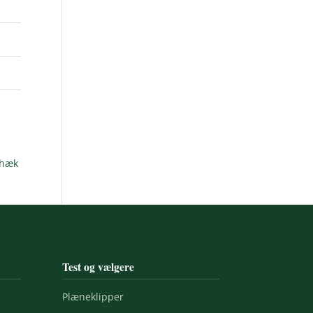
ehæk
Test og vælgere
Plæneklipper