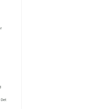
er
d
. Det