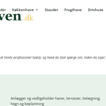
der
Køkkenhave
Stauder
Frugthave
Drivhuse
vælger du den rigtige
: bygge en have, der stadig fungerer om ti år. Her får du overblik over, 
at hente professionel hjælp, og hvad du skal spørge om, inden du siger j
Anlægger og vedligeholder haver, terrasser, belægning,
hegn og beplantning