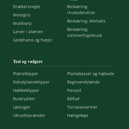
Dræbersnegle
Beskæring:
rhododendron
Mosegris
Beskæring: klematis
Muldvarp
Beskæring:
Larver i plænen
sommerfuglebusk
Gedehams og hveps
Test og vælgere
Plæneklipper
Plantekasser og højbede
Robotplæneklipper
Regnvandstønde
Hækkeklipper
Parasol
Buskrydder
Bålfad
Løvsuger
Terrassevarmer
Ukrudtsbrænder
Hængekøje