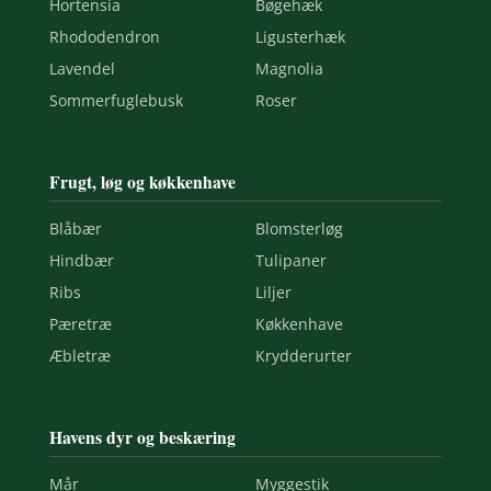
Hortensia
Bøgehæk
Rhododendron
Ligusterhæk
Lavendel
Magnolia
Sommerfuglebusk
Roser
Frugt, løg og køkkenhave
Blåbær
Blomsterløg
Hindbær
Tulipaner
Ribs
Liljer
Pæretræ
Køkkenhave
Æbletræ
Krydderurter
Havens dyr og beskæring
Mår
Myggestik