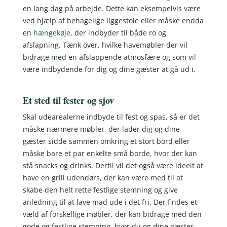
en lang dag på arbejde. Dette kan eksempelvis være
ved hjælp af behagelige liggestole eller måske endda
en
hængekøje
, der indbyder til både ro og
afslapning. Tænk over, hvilke havemøbler der vil
bidrage med en afslappende atmosfære og som vil
være indbydende for dig og dine gæster at gå ud i.
Et sted til fester og sjov
Skal udearealerne indbyde til fest og spas, så er det
måske nærmere møbler, der lader dig og dine
gæster sidde sammen omkring et stort bord eller
måske bare et par enkelte små borde, hvor der kan
stå snacks og drinks. Dertil vil det også være ideelt at
have en grill udendørs, der kan være med til at
skabe den helt rette festlige stemning og give
anledning til at lave mad ude i det fri. Der findes et
væld af forskellige møbler, der kan bidrage med den
gode og festlige stemning, hvor du og dine gæster